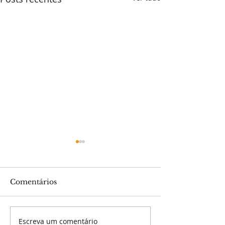
Comentários
Escreva um comentário
Com recorde de
MISSÃO BAU