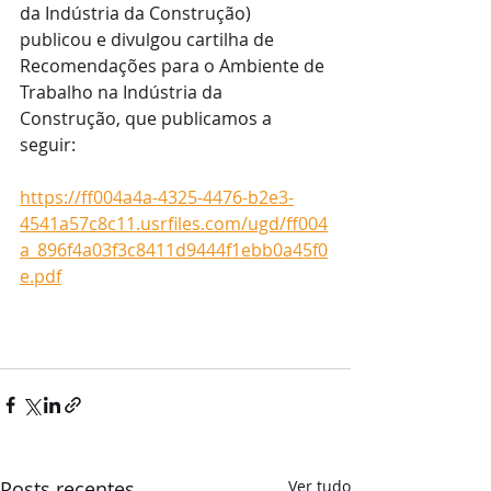
da Indústria da Construção) 
publicou e divulgou cartilha de 
Recomendações para o Ambiente de 
Trabalho na Indústria da 
Construção, que publicamos a 
seguir:
https://ff004a4a-4325-4476-b2e3-
4541a57c8c11.usrfiles.com/ugd/ff004
a_896f4a03f3c8411d9444f1ebb0a45f0
e.pdf
Posts recentes
Ver tudo