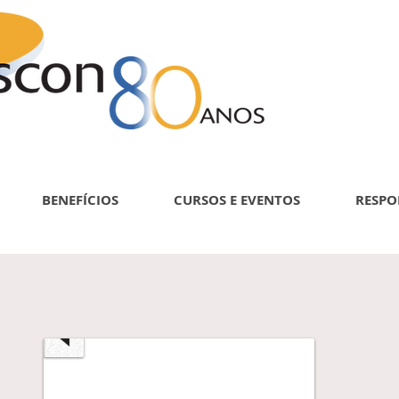
BENEFÍCIOS
CURSOS E EVENTOS
RESPO
Em
breve
novos
eventos
e
atividades
e
suas