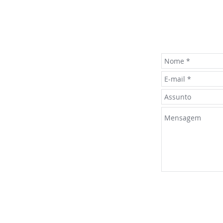
eço:
Fa
ala 304 - Galeria da ACI
Preencha
vo Hamburgo-RS
e um de nossos co
ne:
-8283
il
scon-nh.org.br
s sociais: